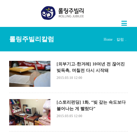
롤링주빌리칼럼
Home
.
칼럼
.
[외부기고-한겨레] 10여년 전 끊어진
빚독촉, 며칠전 다시 시작돼
2015.03.10 12:00
[스토리펀딩] 1화, “빚 갚는 속도보다
불어나는 게 빨랐다”
2015.03.05 12:00