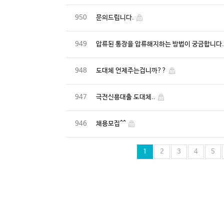
950
문의드립니다.
949
압류된 통장을 압류해지하는 방법이 궁금합니다
948
도대체 언제주는겁니까??
947
극전신용대출 도대체..
946
채용모집^^
1
2
3
4
5