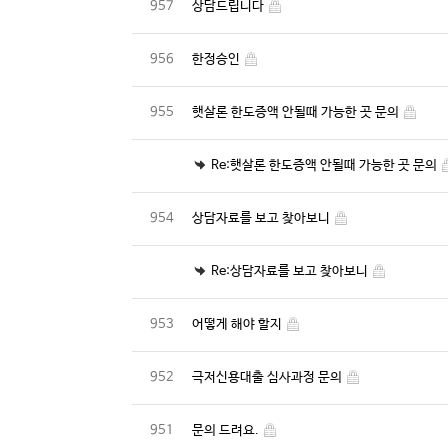
957
상담드립니다
956
한정승인
955
햇살론 한도증액 안될때 가능한 곳 문의
Re:햇살론 한도증액 안될때 가능한 곳 문의
954
상담자료를 보고 찾아보니
Re:상담자료를 보고 찾아보니
953
어떻게 해야 할지
952
극저신용대출 심사과정 문의
951
문의 드려요.