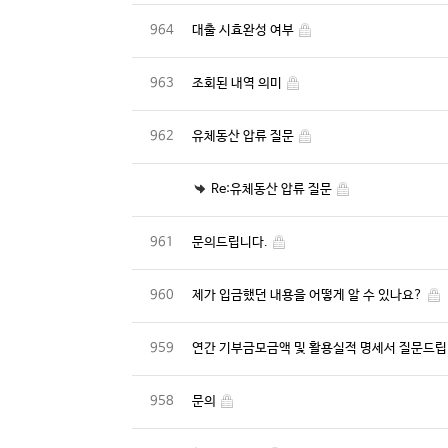
964
대출 시효완성 여부
963
조회된 내역 의미
962
유체동산 압류 질문
Re:유체동산 압류 질문
961
문의드립니다.
960
제가 입금했던 내용을 어떻게 알 수 있나요?
959
연간 기부금모금액 및 활용실적 명세서 질문드
958
문의