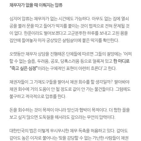
채무자가 없을 때 이뤄지는 압류
심지어 압류는 채무자가 없는 시간에도 가능하다. 아무도 없는 집에 열쇠
공을 불러 문을 따고 들어가 딱지를 붙이는 것이 법적으로 전혀 문제될 것
이 없다. 한푼이라도 벌어보겠다고 고군분투한 하루를 보내고 고된 몸을
집안에 들여놓자 마자 궁상맞은 살림살이에 붙은 딱지를 확인한다.
오랫동안 채무자 상담을 진행해온 단체들에 따르면 그들의 절망에는 ‘어찌
할 수 없는 슬픔, 두려움, 공포, 당혹스러움 등으로 얼룩져 있고
한 마디로
“
죽고 싶은 심정
”
이라는 구체적인 표현이 아련히 흐른다’고 한다.
채권자들이 그 가재도구들을 팔아서 채권 회수를 할 생각일까? 팔아봐야
채권 회수에 거의 도움이 안 될 정도로 값이 안 가는 물건들이다. 그럼에도
불구하고 적극적으로 압류를 한다.
돈을 회수하는 것이 목적이 아니라 망신과 협박이 목적이다. 더 험한 꼴을
보고 싶지 않으면 도둑질을 해서라도 갚으라는 무언의 압력이다.
대한민국의 법은 이렇게 무시무시한 채무 독촉을 허용하고 있다. 갚아도
갚아도 높은 이자로 불어나는 빚을 감당할 수 없는 가난한 사람들이 채권