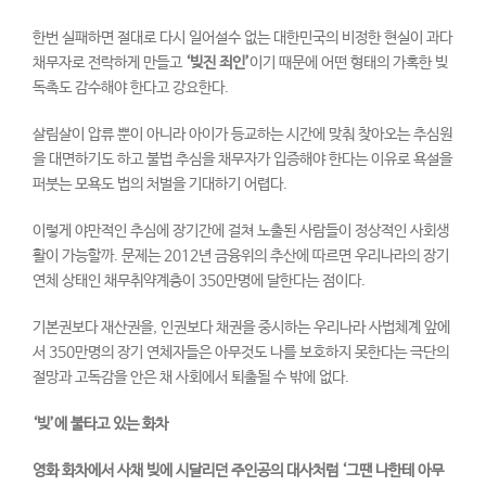
한번 실패하면 절대로 다시 일어설수 없는 대한민국의 비정한 현실이 과다
채무자로 전락하게 만들고
‘
빚진 죄인
’
이기 때문에 어떤 형태의 가혹한 빚
독촉도 감수해야 한다고 강요한다.
살림살이 압류 뿐이 아니라 아이가 등교하는 시간에 맞춰 찾아오는 추심원
을 대면하기도 하고 불법 추심을 채무자가 입증해야 한다는 이유로 욕설을
퍼붓는 모욕도 법의 처벌을 기대하기 어렵다.
이렇게 야만적인 추심에 장기간에 걸쳐 노출된 사람들이 정상적인 사회생
활이 가능할까. 문제는 2012년 금융위의 추산에 따르면 우리나라의 장기
연체 상태인 채무취약계층이 350만명에 달한다는 점이다.
기본권보다 재산권을, 인권보다 채권을 중시하는 우리나라 사법체계 앞에
서 350만명의 장기 연체자들은 아무것도 나를 보호하지 못한다는 극단의
절망과 고독감을 안은 채 사회에서 퇴출될 수 밖에 없다.
‘
빚
’
에 불타고 있는 화차
영화 화차에서 사채 빚에 시달리던 주인공의 대사처럼
‘
그땐 나한테 아무