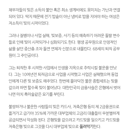
채무자들의 빚은 소득의 불안 혹은 최소 생계비에도 못미치는 가난과 연결
되어 있다. 딱지 때문에 전기 밥솥이 아닌 냄비로 밥을 지어야 하는 여성은
저소득이 빚의 시작이었다.
그러나 질병이나 사업 실패, 빚보증, 사기 등의 예측하기 어려운 돌발 변수
들로 인해 빚이 시작되거나 심화되기도 한다. 평생 공무원으로 안정적인
삶을 살던 중산층 조차 돌연 연체자 신분으로 내몰린다. 68세의 퇴직 공무
원이 그 주인공이다.
그는 퇴직한 후 시작한 사업에서 인생을 지옥으로 추락시킬 불운을 만났
다. 그는 10여년전 퇴직금으로 사업을 시작했고 사업은 실패했으며 동업
인에게 다른 빚 보증도 해주었다. 한번에 몰아닥친 불운 종합세트는 빚을
갚으려 하면 할수록 빚이 불어났다. 대한민국의 금융사슬은 은행에서 벗어
나면 마치 흑마술같은 묘기를 부린다.
불쌍하거나 불운한 사람들의 빚은 카드사, 저축은행 등의 제 2금융권으로
옮겨가고 급기야 35%에 가까운 대부업체의 고금리 대출들이 무분별하게
공급되면서 악성화 된다. 은행빚을 갚으려고 카드빚을 일으키고 카드빚을
저축은행 빚으로 그것을 다시 대부업체 빚으로
돌려막기
한다.