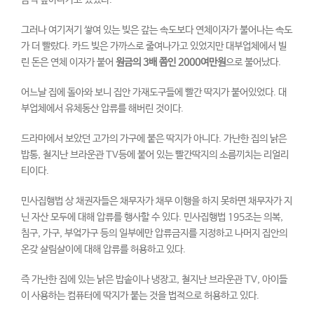
그러나 여기저기 쌓여 있는 빚은 갚는 속도보다 연체이자가 불어나는 속도
가 더 빨랐다. 카드 빚은 가까스로 줄여나가고 있었지만 대부업체에서 빌
린 돈은 연체 이자가 붙어
원금의
3
배 쯤인
2000
여만원
으로 불어났다.
어느날 집에 돌아와 보니 집안 가재도구들에 빨간 딱지가 붙어있었다. 대
부업체에서 유체동산 압류를 해버린 것이다.
드라마에서 보았던 고가의 가구에 붙은 딱지가 아니다. 가난한 집의 낡은
밥통, 철지난 브라운관 TV등에 붙어 있는 빨간딱지의 소름끼치는 리얼리
티이다.
민사집행법 상 채권자들은 채무자가 채무 이행을 하지 못하면 채무자가 지
닌 자산 모두에 대해 압류를 행사할 수 있다. 민사집행법 195조는 의복,
침구, 가구, 부엌가구 등의 일부에만 압류금지를 지정하고 나머지 집안의
온갖 살림살이에 대해 압류를 허용하고 있다.
즉 가난한 집에 있는 낡은 밥솥이나 냉장고, 철지난 브라운관 TV, 아이들
이 사용하는 컴퓨터에 딱지가 붙는 것을 법적으로 허용하고 있다.