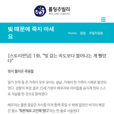
빚 때문에 죽지 마세
.
.
.
Home
칼럼
주빌리칼럼
요
[스토리펀딩] 1화, “빚 갚는 속도보다 불어나는 게 빨랐
다”
빚이 불러온 죽음들
일가 친척 등 온 가족이 모두 모이는 설날, 거제의 한 가족이 시체로 발견되
었다. 검찰의 부검 결과 35세 가장이 배우자와 아이들을 숨지게 한뒤 스스
로 자살을 한 것으로 밝혀졌다.
배우자는 물론 꽃같은 자식들 마저 함께 죽일 수 밖에 없었던 비극의 배경
은 평소
‘
빚문제로 고민해 왔다
’
라는 한 줄로 서술된다.