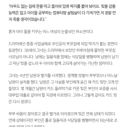
‘
아무도 없는 집에 문을 따고 들어와 압류 딱지를 붙여 놨어요
.
빚을 갚을
능력은 없고 아이들 공부하는 컴퓨터랑 살림살이 다 가져가면 저 정말 먼
저 죽을 생각이었습니다
.’
혼자 아이 둘을 키우는 어느 여성의 눈물섞인 하소연이다.
드라마에선 종종 사업실패로 주인공의 부잣집에 차압 딱지가 붙는 장면이
등장한다. 38세의 그녀는 드라마에서 보았던 하루아침에 몰락한 부잣집
사모님이 아니다. 낮에는 일용직을 밤에는 식당일을 병행하며 남편이 남기
고 떠난 빚을 갚느라 두 아이와 함께 고되게 살아가는 가난한 엄마이다.
그녀는 4년전 남편과 별거를 시작했다. 생계형 맞벌이 부부였으나 어느날
남편이 실직을 했다. 남편은 그 사실을 부인에게 숨긴 채 카드 빚만 크게 만
들었다. 몇 개월간 남편이 카드 돌려막기로 키운 빚은 부인이 보증을 서서
대부업 대출로 갚아야 할 지경에 이르렀다. 그러나 그렇게 갚아도 카드 빚
은 다시 생겼다.
부부 싸움이 잦아졌고 결국 별거로 이어졌으며 빚은 연체 상태가 되었다.
연체 상태이지만 부인은 홀로 일용직과 식당일을 병행하면서 되는데로 조
금씩 갚아나가고 있었다.