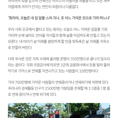
허덕허덕 빚을 갚으며 연체만은 피하고자 아슬아슬 외줄을 타고 있는 채무
자들에게 저자가 던지는 연민의 외침이나 다름없다.
‘
화차여
,
오늘은 내 집 앞을 스쳐 지나
,
또 어느 가여운 곳으로 가려 하느냐
’
우리 사회 곳곳에서 불타고 있는 화차는 오늘도 어느 가여운 집앞을 기웃
거리며 눈에 넣어도 안아플 자식들과 함께 삶을 마감하도록 만들고 있는지
모른다. 내 아이가 살 미래를 절망하게 할 만큼 빚독촉은 삶 자체를 지옥으
로 만들어 버린다.
더욱 무서운 것은 지옥 수레에 올라탈 운명이 350만명으로 끝나지 않으리
라는 점이다. 국회 국정감사에 따르면 3군데 금융회사에서 돈을 빌려 돌려
막기로 가까스로 연체를 지연시키고 있는 사람들이 328만명이다.
거의 700만명에 가까운 사람들이 연체중이거나 연체위기에 직면해 있다.
우리나라 경제활동 인구가 2500만명 가량임을 전제할 때 3.5명중 1명 꼴
로 연체 중이거나 연체 위기에 있다.