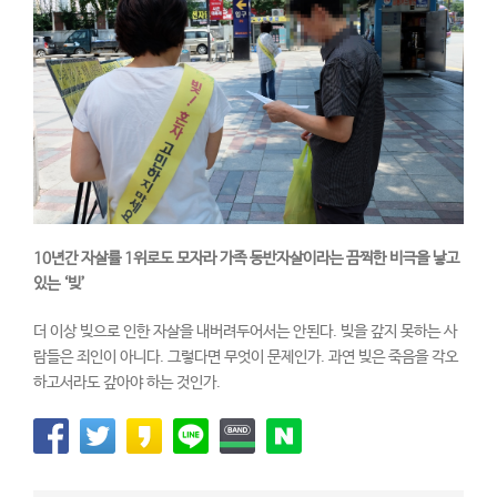
10
년간 자살률
1
위로도 모자라 가족 동반자살이라는 끔찍한 비극을 낳고
있는
‘
빚
’
더 이상 빚으로 인한 자살을 내버려두어서는 안된다. 빚을 갚지 못하는 사
람들은 죄인이 아니다. 그렇다면 무엇이 문제인가. 과연 빚은 죽음을 각오
하고서라도 갚아야 하는 것인가.