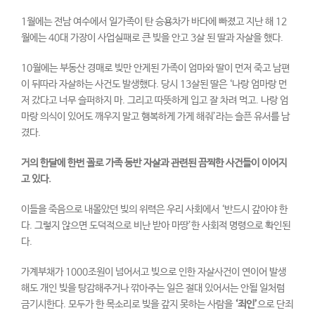
1월에는 전남 여수에서 일가족이 탄 승용차가 바다에 빠졌고 지난 해 12
월에는 40대 가장이 사업실패로 큰 빚을 안고 3살 된 딸과 자살을 했다.
10월에는 부동산 경매로 빚만 안게된 가족이 엄마와 딸이 먼저 죽고 남편
이 뒤따라 자살하는 사건도 발생했다. 당시 13살된 딸은 ‘나랑 엄마랑 먼
저 갔다고 너무 슬퍼하지 마. 그리고 따뜻하게 입고 잘 차려 먹고. 나랑 엄
마랑 의식이 있어도 깨우지 말고 행복하게 가게 해줘’라는 슬픈 유서를 남
겼다.
거의 한달에 한번 꼴로 가족 동반 자살과 관련된 끔찍한 사건들이 이어지
고 있다
.
이들을 죽음으로 내몰았던 빚의 위력은 우리 사회에서 ‘반드시 갚아야 한
다. 그렇지 않으면 도덕적으로 비난 받아 마땅’한 사회적 명령으로 확인된
다.
가계부채가 1000조원이 넘어서고 빚으로 인한 자살사건이 연이어 발생
해도 개인 빚을 탕감해주거나 깎아주는 일은 절대 있어서는 안될 일처럼
금기시한다. 모두가 한 목소리로 빚을 갚지 못하는 사람을
‘
죄인
’
으로 단죄