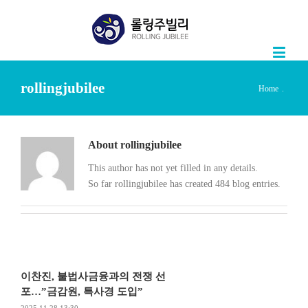
rollingjubilee
Home
.
About
rollingjubilee
This author has not yet filled in any details.
So far rollingjubilee has created 484 blog entries.
이찬진, 불법사금융과의 전쟁 선
포…”금감원, 특사경 도입”