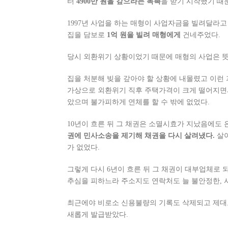
터
4900만 원을 갚으라는 독촉
을 받기 시작했기 때
1997년 사업을 하는 매형이 사업자금을 빌려달라고
집을 담보로
1억 원을 빌려 매형에게
건네주었다.
당시 외환위기 상황이었기 때문에 매형의 사업은 뜻
집을 처분해 빚을 갚아야 할 상황에 내몰렸고 이런
가상으로 외환위기 직후 주택가격이 크게 떨어지면서 
았으며 불가피하게 연체를 할 수 밖에 없었다.
10년이 흐른 뒤 그 채권은 소멸시효가 지났음에도
권에 민사소송을 제기해 채권을 다시 살려냈다.
살
가 없었다.
그렇게 다시 6년이 흐른 뒤 그 채권이 대부업체로
추심을 피하느라 주소지도 연락처도 늘 불안정한, 
최근에야 비로소 신용불량의 기록도 삭제되고 제대
새롭게 발급받았다.