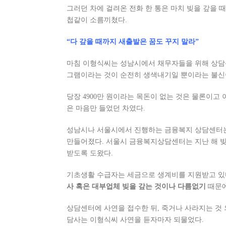
그러던 차에 걸려온 전화 한 통은 마치
빚을 갚을 
첩같이 소름끼쳤다.
“다 갚을 때까지 새출발은 꿈도 꾸지 말라”
마침 이형식씨는 성남시에서 채무자들을 위해 상담
그램이라는 것이 순전히 생색내기일 뿐이라는 불신
당장 4900만 원이라는 목돈이 없는 것은 물론이고 
은 마음만 들었던 차였다.
성남시나 서울시에서 진행하는 금융복지 상담센터는
만들어졌다. 서울시 금융복지상담센터는 지난 해 빚에
받도록 도왔다.
기초생활 수급자는 세금으로 생계비를 지원받고 있다
사 혹은 대부업체 빚을 갚는 것이나 다름없기
때문에
상담센터에 사연을 접수한 뒤, 죽거나 사라지는 것 
담사는 이형식씨 사연을 듣자마자 되물었다.