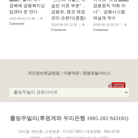
경북에 금융복지상
습은 아픈 부분”…
금융원칙 약화 아
담센터 문 연다
금융위, 캠코 채권
냐”…금융시스템
관리 손본다(종합)
재설계 착수
2026.08.05 15:46
|
0
Comments
2026.06.18 13:19
|
0
2026.06.18 10:29
|
0
Comments
Comments
2
C
|
|
개인정보취급방침
이용약관
청렴포탈서비스
롤링주빌리(후원계좌 우리은행 1005-202-943102)
이사장 :박선종 | 고유번호 : 315-82-70651 | 대표전화 : 1661-9736
이메일 :
(사무) rolling.jubilee.kr@gmail.com
,
(상담)