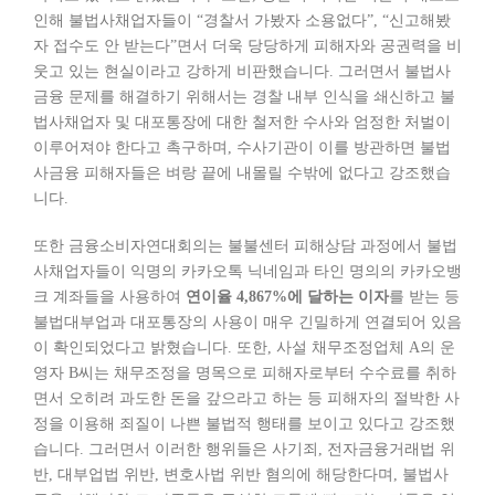
인해 불법사채업자들이 “경찰서 가봤자 소용없다”, “신고해봤
자 접수도 안 받는다”면서 더욱 당당하게 피해자와 공권력을 비
웃고 있는 현실이라고 강하게 비판했습니다. 그러면서 불법사
금융 문제를 해결하기 위해서는 경찰 내부 인식을 쇄신하고 불
법사채업자 및 대포통장에 대한 철저한 수사와 엄정한 처벌이
이루어져야 한다고 촉구하며, 수사기관이 이를 방관하면 불법
사금융 피해자들은 벼랑 끝에 내몰릴 수밖에 없다고 강조했습
니다.
또한 금융소비자연대회의는 불불센터 피해상담 과정에서 불법
사채업자들이 익명의 카카오톡 닉네임과 타인 명의의 카카오뱅
크 계좌들을 사용하여
연이율 4,867%에 달하는 이자
를 받는 등
불법대부업과 대포통장의 사용이 매우 긴밀하게 연결되어 있음
이 확인되었다고 밝혔습니다. 또한, 사설 채무조정업체 A의 운
영자 B씨는 채무조정을 명목으로 피해자로부터 수수료를 취하
면서 오히려 과도한 돈을 갚으라고 하는 등 피해자의 절박한 사
정을 이용해 죄질이 나쁜 불법적 행태를 보이고 있다고 강조했
습니다. 그러면서 이러한 행위들은 사기죄, 전자금융거래법 위
반, 대부업법 위반, 변호사법 위반 혐의에 해당한다며, 불법사