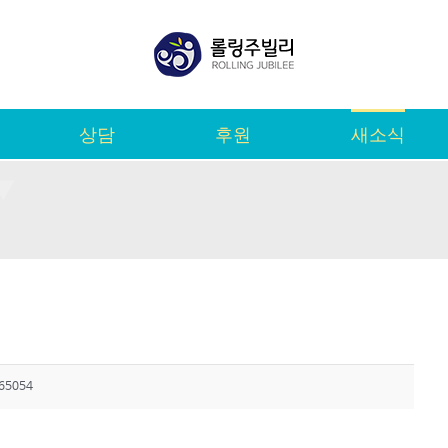
상담
후원
새소식
65054