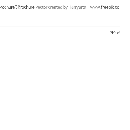
brochure">Brochure
vector created by Harryarts -
www.freepik.co
이전글