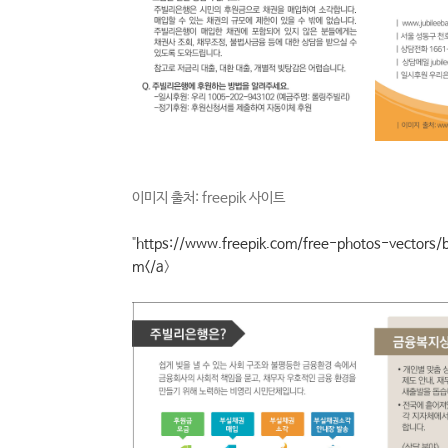
이미지 출처: freepik 사이트
"
https://www.freepik.com/free-photos-vectors/
m</a
>