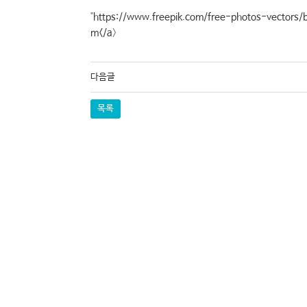
"
https://www.freepik.com/free-photos-vectors/
m</a
>
다음글
목록