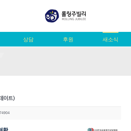
상담
후원
새소식
업데이트)
74904