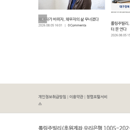
채권자가 바뀌자, 채무자의 삶 무너졌다
롤링주빌리,
2026.08.05 16:01
|
0 Comments
터 문 연다
2026.08.05 1
|
|
개인정보취급방침
이용약관
청렴포탈서비
스
롤링주빌리(후원계좌 우리은행 1005-202-