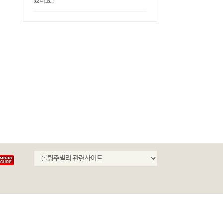
있나요?
민간과 똑같은 모습은 아픈 부분”…금융
이억원 “포용금융, 금융원칙 약화 아냐”
, 캠코 채권관리 손본다(종합)
금융시스템 재설계 착수
26.06.18 13:19
|
0 Comments
2026.06.18 10:29
|
0 Comments