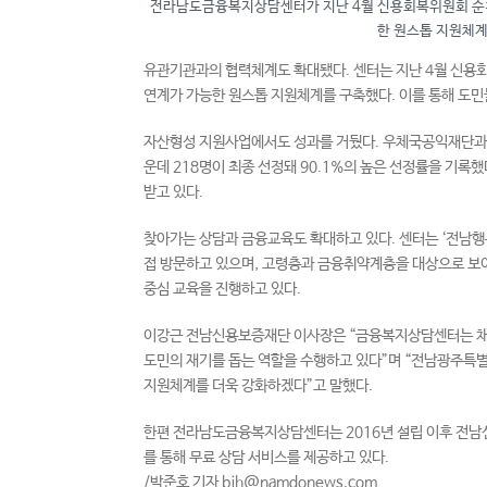
전라남도금융복지상담센터가 지난 4월 신용회복위원회 순천
한 원스톱 지원체계
유관기관과의 협력체계도 확대됐다. 센터는 지난 4월 신용
연계가 가능한 원스톱 지원체계를 구축했다. 이를 통해 도민
자산형성 지원사업에서도 성과를 거뒀다. 우체국공익재단과 함
운데 218명이 최종 선정돼 90.1%의 높은 선정률을 기록
받고 있다.
찾아가는 상담과 금융교육도 확대하고 있다. 센터는 ‘전남행
접 방문하고 있으며, 고령층과 금융취약계층을 대상으로 보이
중심 교육을 진행하고 있다.
이강근 전남신용보증재단 이사장은 “금융복지상담센터는 채무
도민의 재기를 돕는 역할을 수행하고 있다”며 “전남광주특별
지원체계를 더욱 강화하겠다”고 말했다.
한편 전라남도금융복지상담센터는 2016년 설립 이후 전남
를 통해 무료 상담 서비스를 제공하고 있다.
/박준호 기자 bjh@namdonews.com