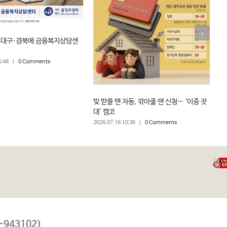
“
 대구·경북에 금융복지상담센
위
20
5:46
|
0 Comments
빚 받을 땐 자동, 깎아줄 땐 신청… ‘이중 잣
대’ 캠코
2026.07.16 10:36
|
0 Comments
943102)