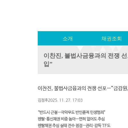
소개
채권조회
이찬진, 불법사금융과의 전쟁 선
입”
이찬진, 불법사금융과의 전쟁 선포…”금감원,
김정후2025. 11. 27. 17:03
“반드시 근절…극악무도 반인륜적 민생범죄”
렌탈·통신채권 비중 높아…면허 없어도 추심
렌탈채권 추심 실태 전수 점검…관리·감독 TF도