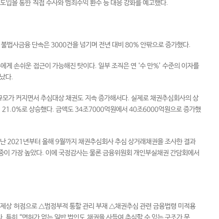
도입을 통한 직접 수사와 범죄수익 환수 등 대응 강화를 예고했다.
불법사금융 단속은 3000건을 넘기며 전년 대비 80% 안팎으로 증가했다.
게 손쉬운 접근이 가능해진 탓이다. 일부 조직은 연 ‘수 만%’ 수준의 이자를
났다.
규모가 커지면서 추심대상 채권도 지속 증가해서다. 실제로 채권추심회사의 상
서 21.0%로 상승했다. 금액도 34조7000억원에서 40조6000억원으로 증가했
난 2021년부터 올해 9월까지 채권추심회사 추심 상거래채권을 조사한 결과
 비중이 가장 높았다. 이에 국정감사는 물론 금융위원회 개인부실채권 간담회에서
제상 허점으로 △범정부적 통할 관리 부재 △채권추심 관련 금융법령 미적용
 특히 “면허가 없는 일반 법인도 채권을 사들여 추심할 수 있는 구조가 문