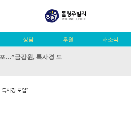
상담
후원
새소식
포…”금감원, 특사경 도
 특사경 도입”