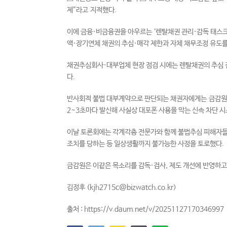
제”라고 지적했다.
이에 금융·비금융권을 아우르는 ‘렌탈채권 관리·감독 태스크포
액·장기연체 채권의 추심·매각 제한과 자체 채무조정 유도를
채권추심회사·대부업체 현장 점검 시에는 렌탈채권의 추심 
다.
반사회적 불법 대부계약으로 판단되는 채권자에게는 금감원 
2~3초마다 발신해 사실상 대포폰 사용을 막는 신속 차단 시
이날 토론회에는 각계각층 전문가와 함께 불법추심 피해자들
조치를 당하는 등 일상생활까지 불가능한 사정을 토로했다.
금감원은 이같은 목소리를 감독·검사, 제도 개선에 반영하고
김정후 (kjh2715c@bizwatch.co.kr)
출처 : https://v.daum.net/v/20251127170346997