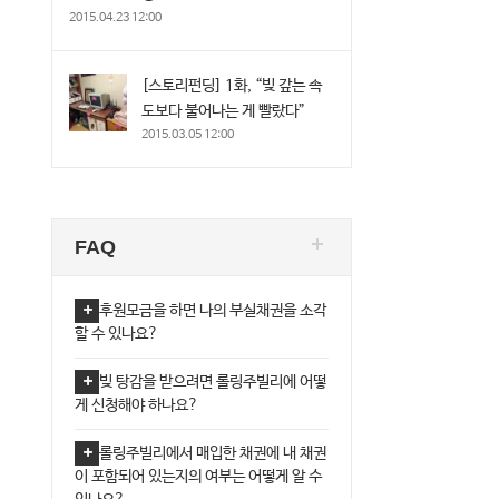
2015.04.23 12:00
[스토리펀딩] 1화, “빚 갚는 속
도보다 불어나는 게 빨랐다”
2015.03.05 12:00
FAQ
후원모금을 하면 나의 부실채권을 소각
할 수 있나요?
빚 탕감을 받으려면 롤링주빌리에 어떻
게 신청해야 하나요?
남도금융복지상담센터, ‘금융복지 안전
롤링주빌리에서 매입한 채권에 내 채권
’ 강화
“민간과 똑같은 모습은 아픈 부분”…금
이 포함되어 있는지의 여부는 어떻게 알 수
26.06.22 09:32
|
0 Comments
위, 캠코 채권관리 손본다(종합)