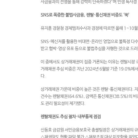
사금융과의 전쟁을 통해 강력히 단속하겠다”며 민생 특사경 
SNS로 폭증한 불법사금융, 렌탈·통신채권 비중도 ‘쑥’
유지훈 경찰청 경제범죄수사과 경정에 따르면 올해 1~10월 
SNS·메신저를 활용한 비대면·온라인 영업으로 불특정 다수에
받고 협박·영상 유포 등으로 불법추심을 자행한 것으로 드러
이 중에서도 상거래채권이 집중 거론되는 이유는 렌탈시장 
거래채권 추심 비중은 지난 2024년 6월말 기준 19.0%에
다.
상거래채권 가운데 비중이 높은 것은 렌탈·통신채권이다. 지
건수는 렌탈채권(64.6%), 금액은 통신채권(38.5%)의
도 관리 필요성이 제기됐다.
렌탈채권도 추심 절차·내부통제 점검
신동호 금감원 서민금융보호국 총괄팀장은 상거래채권의 규
△채권양도 현황 파악 불가 △채무조정 대상 미포함을 짚었다.