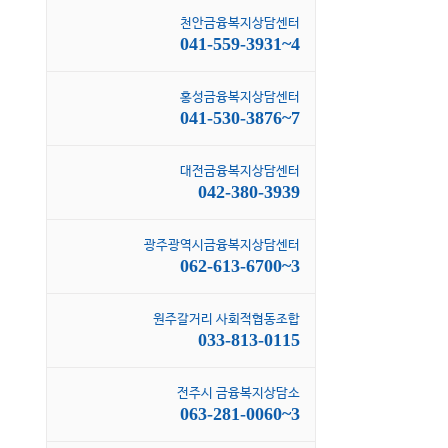
천안금융복지상담센터
041-559-3931~4
홍성금융복지상담센터
041-530-3876~7
무 받으려다 악순환만 일으키는 채권추심
대전금융복지상담센터
체… ‘무작위 통장 압류’
042-380-3939
24.01.05 14:55
|
0 Comments
광주광역시금융복지상담센터
062-613-6700~3
[카드뉴스] 저는 혼자가 아니었습니다. 
원주갈거리 사회적협동조합
께 하는 사람들이 있어 행복합니다. 경
033-813-0115
저신용대출 고맙습니다!
2021.09.03 15:56
|
0 Comments
전주시 금융복지상담소
063-281-0060~3