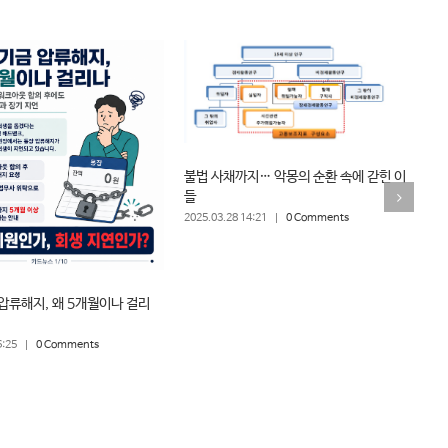
채
불법 사채까지… 악몽의 순환 속에 갇힌 이
업
들
20
2025.03.28 14:21
|
0 Comments
압류해지, 왜 5개월이나 걸리
6:25
|
0 Comments