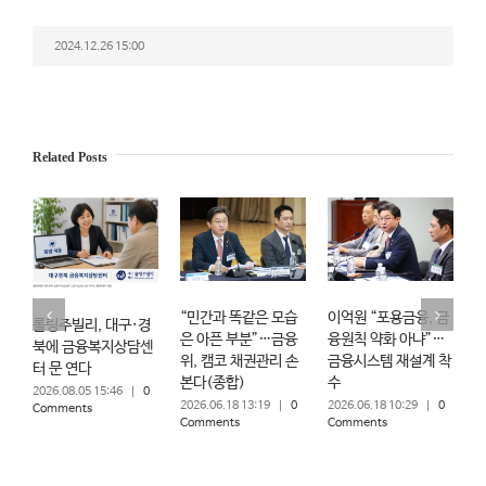
2024.12.26 15:00
Related Posts
“민간과 똑같은 모습
이억원 “포용금융, 금
“
롤링주빌리, 대구·경
은 아픈 부분”…금융
융원칙 약화 아냐”…
북에 금융복지상담센
위, 캠코 채권관리 손
금융시스템 재설계 착
터 문 연다
본다(종합)
수
2026.08.05 15:46
|
0
2026.06.18 13:19
|
0
2026.06.18 10:29
|
0
Comments
Comments
Comments
2
C