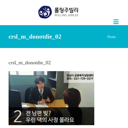
crsl_m_donotdie_02
Home
.
crsl_m_donotdie_02