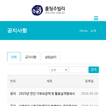
공지사항
.
.
Home
소개
전체
공지사항
살림살이
검색
번호
제목
등록일
공지
2025년 연간 기부모금액 및 활용실적명세서
2026.04.29