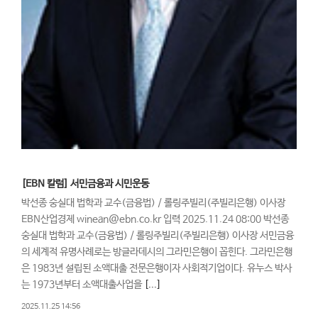
[EBN 칼럼] 서민금융과 시민운동
박선종 숭실대 법학과 교수(금융법) / 롤링주빌리(주빌리은행) 이사장
EBN산업경제 winean@ebn.co.kr 입력 2025.11.24 08:00 박선종
숭실대 법학과 교수(금융법) / 롤링주빌리(주빌리은행) 이사장 서민금융
의 세계적 유명사례로는 방글라데시의 그라민은행이 꼽힌다. 그라민은행
은 1983년 설립된 소액대출 전문은행이자 사회적기업이다. 유누스 박사
는 1973년부터 소액대출사업을
[...]
2025.11.25 14:56