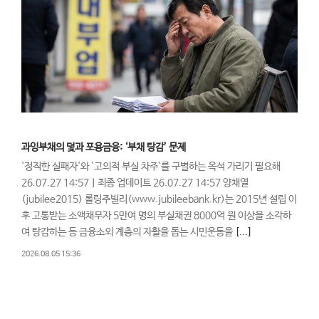
과잉부채의 덫과 포용금융: ‘부채 탕감’ 문제
'정직한 실패자'와 '고의적 부실 차주'를 구별하는 옥석 가리기 필요해
26.07.27 14:57ㅣ최종 업데이트 26.07.27 14:57 양채열
(jubilee2015) 롤링주빌리(www.jubileebank.kr)는 2015년 설립 이
후 고통받는 소액채무자 5만여 명의 부실채권 8000억 원 이상을 소각하
여 탕감하는 등 금융소외 계층의 자활을 돕는 시민운동을
[...]
2026.08.05 15:36