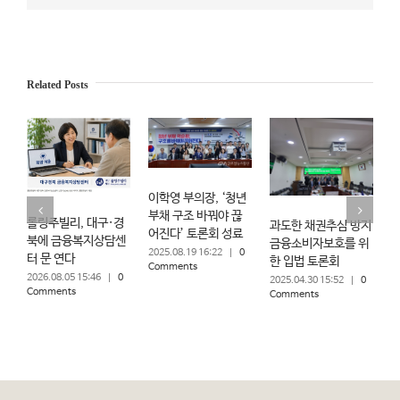
Related Posts
이학영 부의장, ‘청년
부채 구조 바꿔야 끊
롤링주빌리, 대구·경
과도한 채권추심 방지
불
어진다’ 토론회 성료
북에 금융복지상담센
금융소비자보호를 위
차
2025.08.19 16:22
|
0
터 문 연다
한 입법 토론회
다
Comments
2026.08.05 15:46
|
0
장
2025.04.30 15:52
|
0
Comments
Comments
2
C