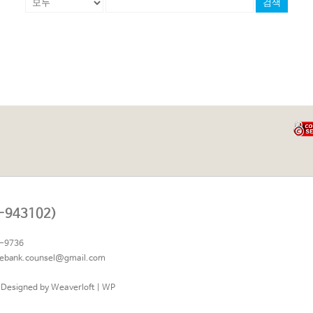
검색
943102)
-9736
eebank.counsel@gmail.com
 Designed by
Weaverloft
|
WP