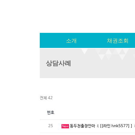
소개
채권조회
상담사례
전체 42
번호
25
동두천출장안마 ミ[[라인 hnk5577]
New