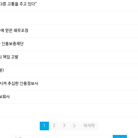
다른 고통을 주고 있다”
끝에 얻은 채무조정
한 신용보증재단
리 책임 고발
발)
갑시켜 추심한 신용정보사
정보회사
1
2
3
»
마지막