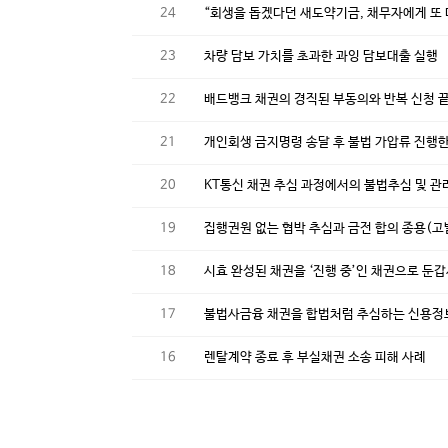
24
“회생을 돕겠다던 새도약기금, 채무자에게 또 
23
차량 담보 가치를 초과한 과잉 담보대출 실행
22
배드뱅크 채권의 경직된 부동의와 반복 신청 
21
개인회생 금지명령 송달 후 불법 가압류 진행
20
KT통신 채권 추심 과정에서의 불법추심 및 관
19
집행권원 없는 협박 추심과 금전 합의 종용(고
18
시효 완성된 채권을 ‘진행 중’인 채권으로 둔
17
불법사금융 채권을 합법처럼 추심하는 신용
16
렌탈계약 종료 후 부실채권 소송 피해 사례