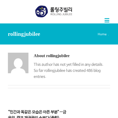
rollingjubilee
.
Home
About
rollingjubilee
This author has not yet filled in any details.
So far rollingjubilee has created 486 blog
entries.
“민간과 똑같은 모습은 아픈 부분”…금
융위, 캠코 채권관리 손본다(종합)