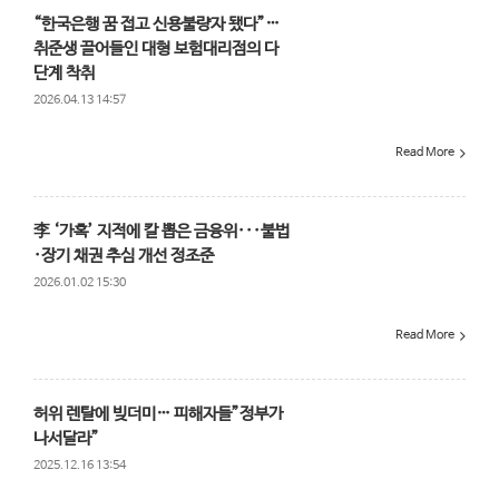
“한국은행 꿈 접고 신용불량자 됐다”…
취준생 끌어들인 대형 보험대리점의 다
단계 착취
2026.04.13 14:57
Read More
李 ‘가혹’ 지적에 칼 뽑은 금융위···불법
·장기 채권 추심 개선 정조준
2026.01.02 15:30
Read More
허위 렌탈에 빚더미… 피해자들”정부가
나서달라”
2025.12.16 13:54