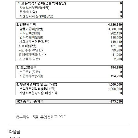
첨부파일 :
5월-운영성과표.PDF
다음글