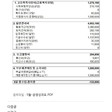
첨부파일 :
5월-운영성과표.PDF
다음글