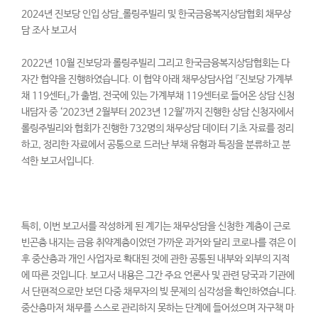
2024년 진보당 인입 상담_롤링주빌리 및 한국금융복지상담협회 채무상
담 조사 보고서
2022년 10월 진보당과 롤링주빌리 그리고 한국금융복지상담협회는 다
자간 협약을 진행하였습니다. 이 협약 아래 채무상담사업 『진보당 가계부
채 119센터』가 출범, 전국에 있는 가계부채 119센터로 들어온 상담 신청
내담자 중 ‘2023년 2월부터 2023년 12월’까지 진행한 상담 신청자에서
롤링주빌리와 협회가 진행한 732명의 채무상담 데이터 기초 자료를 정리
하고, 정리한 자료에서 공통으로 드러난 부채 유형과 특징을 분류하고 분
석한 보고서입니다.
특히, 이번 보고서를 작성하게 된 계기는 채무상담을 신청한 계층이 근로
빈곤층 내지는 금융 취약계층이었던 가까운 과거와 달리 코로나를 겪은 이
후 중산층과 개인 사업자로 확대된 것에 관한 공통된 내부와 외부의 지적
에 따른 것입니다. 보고서 내용은 그간 주요 언론사 및 관련 당국과 기관에
서 단편적으로만 보던 다중 채무자의 빚 문제의 심각성을 확인하였습니다.
중산층마저 채무를 스스로 관리하지 못하는 단계에 들어섰으며 자구책 마