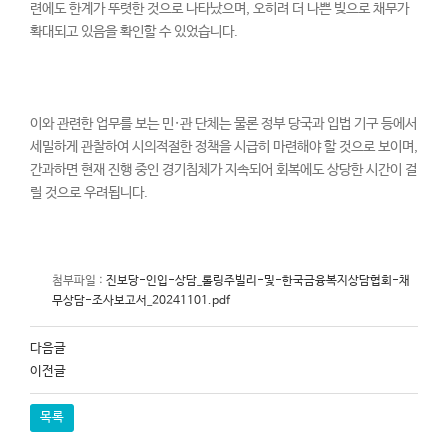
련에도 한계가 뚜렷한 것으로 나타났으며, 오히려 더 나쁜 빚으로 채무가
확대되고 있음을 확인할 수 있었습니다.
이와 관련한 업무를 보는 민·관 단체는 물론 정부 당국과 입법 기구 등에서
세밀하게 관찰하여 시의적절한 정책을 시급히 마련해야 할 것으로 보이며,
간과하면 현재 진행 중인 경기침체가 지속되어 회복에도 상당한 시간이 걸
릴 것으로 우려됩니다.
첨부파일 :
진보당-인입-상담_롤링주빌리-및-한국금융복지상담협회-채
무상담-조사보고서_20241101.pdf
다음글
이전글
목록