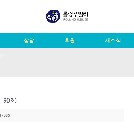
상담
후원
새소식
-90호)
17086