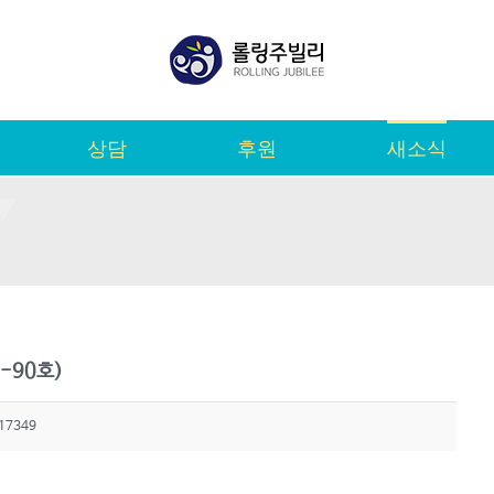
상담
후원
새소식
-90호)
17349