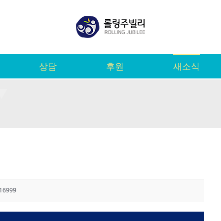
상담
후원
새소식
16999