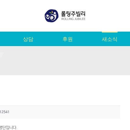
상담
후원
새소식
12541
 명단입니다.