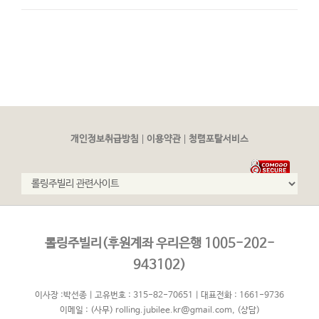
후원의 밤을 마무리하며
2025.11.12
2024년 연간 기부금모금액 및 활용실적 명세서
2025.04.30
진보당 인입 상담_롤링주빌리 및 한국금융복지상담협회 채무상담 조사보고서
2025.01.02
롤링주빌리 리플렛
2018.02.05
|
|
개인정보취급방침
이용약관
청렴포탈서비스
전국 금융복지상담센터 지도 (2026. 03. 업데이트)
2017.05.18
탕감한 채무에 대하여 롤링주빌리는 돈을 요구하지 않습니다
2017.01.25
롤링주빌리(후원계좌 우리은행 1005-202-
2026년 7월 수입-지출내역
2026.08.04
943102)
이사장 :박선종 | 고유번호 : 315-82-70651 | 대표전화 : 1661-9736
이메일 :
(사무) rolling.jubilee.kr@gmail.com
,
(상담)