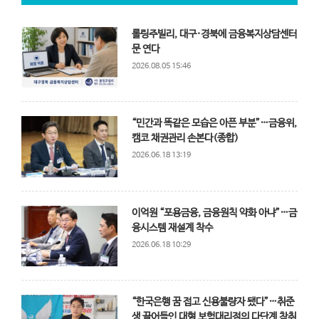
롤링주빌리, 대구·경북에 금융복지상담센터
문 연다
2026.08.05 15:46
“민간과 똑같은 모습은 아픈 부분”…금융위,
캠코 채권관리 손본다(종합)
2026.06.18 13:19
이억원 “포용금융, 금융원칙 약화 아냐”…금
융시스템 재설계 착수
2026.06.18 10:29
“한국은행 꿈 접고 신용불량자 됐다”…취준
생 끌어들인 대형 보험대리점의 다단계 착취