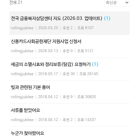
전체 21
전국 금융복지상담센터 지도 (2026.03. 업데이트)
(1)
rollingjubilee
|
2020.03.25
|
추천 2
|
조회 9107
신용카드사회공헌재단 지원사업 신청서
rollingjubilee
|
2026.03.13
|
추천 0
|
조회 5121
세금의 소멸시효와 정리보류(탕감) 요청하기
(1)
rollingjubilee
|
2018.05.17
|
추천 30
|
조회 26145
빚과 관련된 기본 용어
rollingjubilee
|
2018.04.12
|
추천 9
|
조회 30835
서류를 받았어요
rollingjubilee
|
2018.04.12
|
추천 2
|
조회 14337
누군가 찾아왔어요