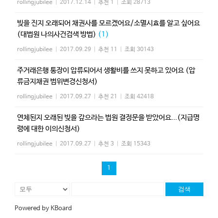
rollingjubilee
|
2017.12.14
|
추천 1
|
조회 28713
빚을 진지 오래되어 채권사를 모르겠어요/소멸시효를 알고 싶어요
(대법원 나의사건검색 방법)
(1)
rollingjubilee
|
2017.09.29
|
추천 11
|
조회 30143
주거래은행 통장이 압류되어서 생활비를 쓰지 못하고 있어요 (압
류금지채권 범위변경신청서)
rollingjubilee
|
2017.09.27
|
추천 21
|
조회 42418
연체된지 오래된 빚을 갚으라는 법원 결정문을 받았어요...(지급명
령에 대한 이의신청서)
rollingjubilee
|
2017.09.27
|
추천 3
|
조회 15343
1
검색
Powered by KBoard